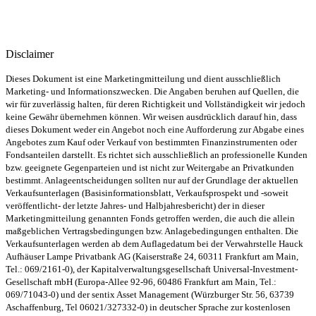
langjährigen Erfahrungswerten des Fondsberaters zum
Ertragspotential des Investmentansatzes.
Sie stellt keine
Zusicherung oder Garantie dar.
Disclaimer
Dieses Dokument ist eine Marketingmitteilung und dient ausschließlich
Marketing- und Informationszwecken. Die Angaben beruhen auf Quellen, die
wir für zuverlässig halten, für deren Richtigkeit und Vollständigkeit wir jedoch
keine Gewähr übernehmen können. Wir weisen ausdrücklich darauf hin, dass
dieses Dokument weder ein Angebot noch eine Aufforderung zur Abgabe eines
Angebotes zum Kauf oder Verkauf von bestimmten Finanzinstrumenten oder
Fondsanteilen darstellt. Es richtet sich ausschließlich an professionelle Kunden
bzw. geeignete Gegenparteien und ist nicht zur Weitergabe an Privatkunden
bestimmt. Anlageentscheidungen sollten nur auf der Grundlage der aktuellen
Verkaufsunterlagen (Basisinformationsblatt, Verkaufsprospekt und -soweit
veröffentlicht- der letzte Jahres- und Halbjahresbericht) der in dieser
Marketingmitteilung genannten Fonds getroffen werden, die auch die allein
maßgeblichen Vertragsbedingungen bzw. Anlagebedingungen enthalten. Die
Verkaufsunterlagen werden ab dem Auflagedatum bei der Verwahrstelle Hauck
Aufhäuser Lampe Privatbank AG (Kaiserstraße 24, 60311 Frankfurt am Main,
Tel.: 069/2161-0), der Kapitalverwaltungsgesellschaft Universal-Investment-
Gesellschaft mbH (Europa-Allee 92-96, 60486 Frankfurt am Main, Tel.:
069/71043-0) und der sentix Asset Management (Würzburger Str. 56, 63739
Aschaffenburg, Tel 06021/327332-0) in deutscher Sprache zur kostenlosen