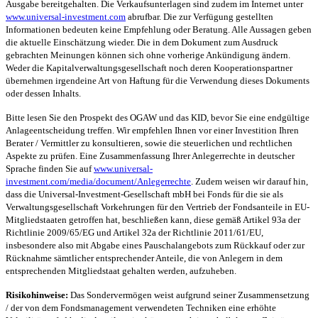
Ausgabe bereitgehalten. Die Verkaufsunterlagen sind zudem im Internet unter
www.universal-investment.com
abrufbar. Die zur Verfügung gestellten
Informationen bedeuten keine Empfehlung oder Beratung. Alle Aussagen geben
die aktuelle Einschätzung wieder. Die in dem Dokument zum Ausdruck
gebrachten Meinungen können sich ohne vorherige Ankündigung ändern.
Weder die Kapitalverwaltungsgesellschaft noch deren Kooperationspartner
übernehmen irgendeine Art von Haftung für die Verwendung dieses Dokuments
oder dessen Inhalts.
Bitte lesen Sie den Prospekt des OGAW und das KID, bevor Sie eine endgültige
Anlageentscheidung treffen. Wir empfehlen Ihnen vor einer Investition Ihren
Berater / Vermittler zu konsultieren, sowie die steuerlichen und rechtlichen
Aspekte zu prüfen. Eine Zusammenfassung Ihrer Anlegerrechte in deutscher
Sprache finden Sie auf
www.universal-
investment.com/media/document/Anlegerrechte
. Zudem weisen wir darauf hin,
dass die Universal-Investment-Gesellschaft mbH bei Fonds für die sie als
Verwaltungsgesellschaft Vorkehrungen für den Vertrieb der Fondsanteile in EU-
Mitgliedstaaten getroffen hat, beschließen kann, diese gemäß Artikel 93a der
Richtlinie 2009/65/EG und Artikel 32a der Richtlinie 2011/61/EU,
insbesondere also mit Abgabe eines Pauschalangebots zum Rückkauf oder zur
Rücknahme sämtlicher entsprechender Anteile, die von Anlegern in dem
entsprechenden Mitgliedstaat gehalten werden, aufzuheben.
Risikohinweise:
Das Sondervermögen weist aufgrund seiner Zusammensetzung
/ der von dem Fondsmanagement verwendeten Techniken eine erhöhte