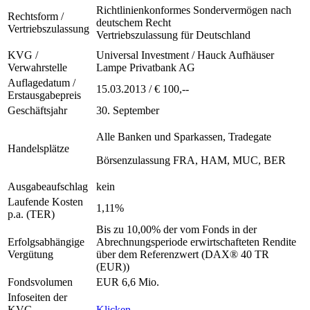
Richtlinienkonformes Sondervermögen nach
Rechtsform /
deutschem Recht
Vertriebszulassung
Vertriebszulassung für Deutschland
KVG /
Universal Investment / Hauck Aufhäuser
Verwahrstelle
Lampe Privatbank AG
Auflagedatum /
15.03.2013 / € 100,--
Erstausgabepreis
Geschäftsjahr
30. September
Alle Banken und Sparkassen, Tradegate
Handelsplätze
Börsenzulassung FRA, HAM, MUC, BER
Ausgabeaufschlag
kein
Laufende Kosten
1,11%
p.a. (TER)
Bis zu 10,00% der vom Fonds in der
Erfolgsabhängige
Abrechnungsperiode erwirtschafteten Rendite
Vergütung
über dem Referenzwert (DAX® 40 TR
(EUR))
Fondsvolumen
EUR 6,6 Mio.
Infoseiten der
KVG
Klicken