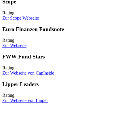
Scope
Rating
Zur Scope Webseite
Euro Finanzen Fondsnote
Rating
Zur Webseite
FWW Fund Stars
Rating
Zur Webseite von CapInside
Lipper Leaders
Rating
Zur Webseite von Lipper
** Wichtiger Hinweis zum angestrebten Performanceziel:
Es
handelt sich um das mittelfristig (5 Jahre) angestrebte,
durchschnittliche Mehrertragsziel des jeweiligen Fonds gegenüber
volumenstarken DAX-ETFs. Dieses Ziel ergibt sich aus