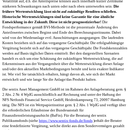
Volatilität auf, d.h. die Anteilspreise können auch innerhalb kurzer Zeiträume
stärkeren Schwankungen nach unten oder nach oben unterworfen sein.
Die
frühere Wertentwicklung lässt nicht auf zukünftige Renditen schließen.
Historische Wertentwicklungen sind keine Garantie für eine ähnliche
Entwicklung in der Zukunft. Diese ist nicht prognostizierbar!
Die
Fondsperformance gemäß BVI-Methode ist die prozentuale Änderung des
Anteilswertes zwischen Beginn und Ende des Berechnungszeitraums. Dabei
wird von der Wiederanlage evtl. Ausschüttungen ausgegangen. Die laufenden
Kosten beziehen sich auf das vergangene Geschäftsjahr. Die erfolgsabhängige
Vergütung bezieht sich auf das vergangene Geschäftsjahr. Die Fondskennzahlen
werden auf Basis täglicher Daten ermittelt. Bei den dargestellten Szenarien
handelt es sich um eine Schätzung der zukünftigen Wertentwicklung, die auf
Erkenntnissen aus der Vergangenheit über die Wertentwicklung dieser Anlage
und/oder den aktuellen Marktbedingungen beruht und kein exakter Indikator
ist. Wie viel Sie tatsächlich erhalten, hängt davon ab, wie sich der Markt
entwickelt und wie lange Sie die Anlage/das Produkt halten.
Die sentix Asset Management GmbH ist im Rahmen der Anlageberatung gem. §
2 Abs. 2 Nr. 4 WpIG ausschließlich auf Rechnung und unter der Haftung der
NFS Netfonds Financial Service GmbH, Heidenkampsweg 73, 20097 Hamburg
tätig. Die NFS ist ein Wertpapierinstitut gem. § 2 Abs. 1 WpIG und verfügt über
die erforderlichen Erlaubnisse der Bundesanstalt für
Finanzdienstleistungsaufsicht (BaFin). Für die Beratung der sentix
Publikumsfonds (siehe
https://www.sentix-fonds.de/fonds
)erhält der Berater
eine festdefinierte Vergütung, welche direkt aus dem Sondervermögen gezahlt