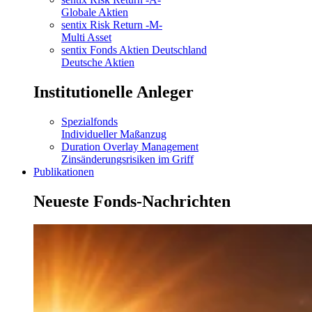
Globale Aktien
sentix Risk Return -M-
Multi Asset
sentix Fonds Aktien Deutschland
Deutsche Aktien
Institutionelle Anleger
Spezialfonds
Individueller Maßanzug
Duration Overlay Management
Zinsänderungsrisiken im Griff
Publikationen
Neueste Fonds-Nachrichten