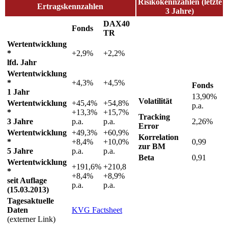
Risikokennzahlen (letzte
Ertragskennzahlen
3 Jahre)
DAX40
Fonds
TR
Wertentwicklung
*
+2,9%
+2,2%
lfd. Jahr
Wertentwicklung
*
+4,3%
+4,5%
Fonds
1 Jahr
13,90%
Volatilität
Wertentwicklung
+45,4%
+54,8%
p.a.
*
+13,3%
+15,7%
Tracking
3 Jahre
p.a.
p.a.
2,26%
Error
Wertentwicklung
+49,3%
+60,9%
Korrelation
*
+8,4%
+10,0%
0,99
zur BM
5 Jahre
p.a.
p.a.
Beta
0,91
Wertentwicklung
+191,6%
+210,8
*
+8,4%
+8,9%
seit Auflage
p.a.
p.a.
(15.03.2013)
Tagesaktuelle
Daten
KVG Factsheet
(externer Link)