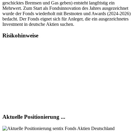
geschicktes Bremsen und Gas geben) entsteht langfristig ein
Mehrwert. Zum Start als Fondsinnovation des Jahres ausgezeichnet
wurde der Fonds wiederholt mit Bestnoten und Awards (2024-2026)
bedacht. Der Fonds eignet sich für Anleger, die ein ausgezeichnetes
Investment in deutsche Aktien suchen.
Risikohinweise
Die Risiken des Fonds umfassen unter anderem: Risiken von Aktien
einer Investmentgesellschaft, das allgemeine Marktrisiko, Risiken
bei Aktien und Wertpapieren mit aktienähnlichem Charakter,
Währungs- und Transferrisiken, Adressenausfall-/ Emittentenrisiken,
Liquiditätsrisiken und Verwahrrisiken. Weitere Risiken und eine
detailliertere Darstellung der einzelnen Risiken finden Sie im
Verkaufsprospekt im Abschnitt „Risikohinweise“ und den
wesentlichen Anlegerinformationen. Diese sind unter
www.universal-investment.de erhältlich.
Ein bisher bewährter Analyse- und Investmentansatz garantiert
keinen künftigen Anlageerfolg.
Aktuelle Positionierung ...