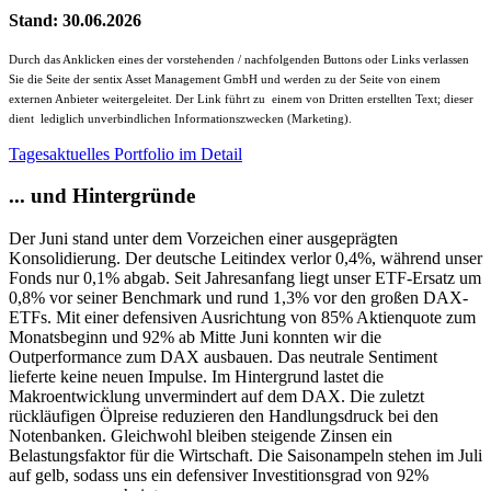
Stand: 30.06.2026
Durch das Anklicken eines der vorstehenden / nachfolgenden Buttons oder Links verlassen
Sie die Seite der sentix Asset Management GmbH und werden zu der Seite von einem
externen Anbieter weitergeleitet. Der Link führt zu einem von Dritten erstellten Text; dieser
dient lediglich unverbindlichen Informationszwecken (Marketing).
Tagesaktuelles Portfolio im Detail
... und Hintergründe
Der Juni stand unter dem Vorzeichen einer ausgeprägten
Konsolidierung. Der deutsche Leitindex verlor 0,4%, während unser
Fonds nur 0,1% abgab. Seit Jahresanfang liegt unser ETF-Ersatz um
0,8% vor seiner Benchmark und rund 1,3% vor den großen DAX-
ETFs. Mit einer defensiven Ausrichtung von 85% Aktienquote zum
Monatsbeginn und 92% ab Mitte Juni konnten wir die
Outperformance zum DAX ausbauen. Das neutrale Sentiment
lieferte keine neuen Impulse. Im Hintergrund lastet die
Makroentwicklung unvermindert auf dem DAX. Die zuletzt
rückläufigen Ölpreise reduzieren den Handlungsdruck bei den
Notenbanken. Gleichwohl bleiben steigende Zinsen ein
Belastungsfaktor für die Wirtschaft. Die Saisonampeln stehen im Juli
auf gelb, sodass uns ein defensiver Investitionsgrad von 92%