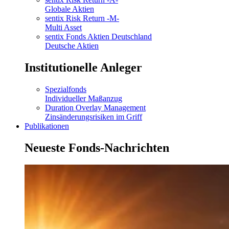
Globale Aktien
sentix Risk Return -M-
Multi Asset
sentix Fonds Aktien Deutschland
Deutsche Aktien
Institutionelle Anleger
Spezialfonds
Individueller Maßanzug
Duration Overlay Management
Zinsänderungsrisiken im Griff
Publikationen
Neueste Fonds-Nachrichten