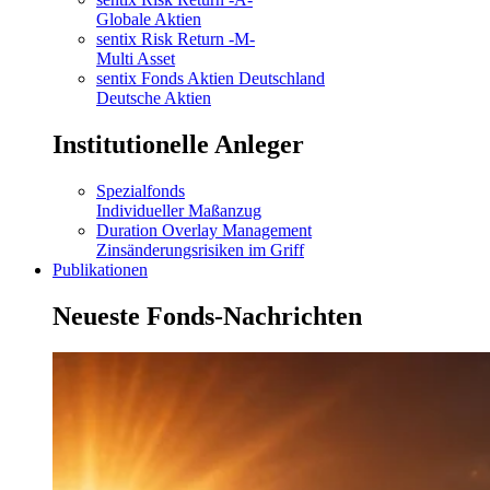
Globale Aktien
sentix Risk Return -M-
Multi Asset
sentix Fonds Aktien Deutschland
Deutsche Aktien
Institutionelle Anleger
Spezialfonds
Individueller Maßanzug
Duration Overlay Management
Zinsänderungsrisiken im Griff
Publikationen
Neueste Fonds-Nachrichten