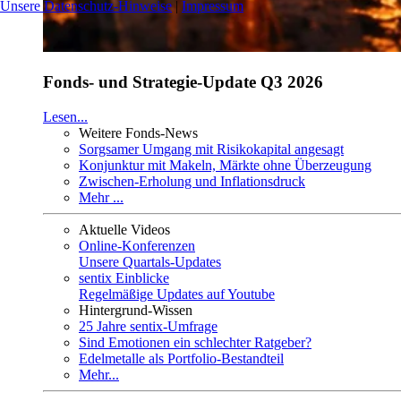
Unsere Datenschutz-Hinweise
|
Impressum
Fonds- und Strategie-Update Q3 2026
Lesen...
Weitere Fonds-News
Sorgsamer Umgang mit Risikokapital angesagt
Konjunktur mit Makeln, Märkte ohne Überzeugung
Zwischen-Erholung und Inflationsdruck
Mehr ...
Aktuelle Videos
Online-Konferenzen
Unsere Quartals-Updates
sentix Einblicke
Regelmäßige Updates auf Youtube
Hintergrund-Wissen
25 Jahre sentix-Umfrage
Sind Emotionen ein schlechter Ratgeber?
Edelmetalle als Portfolio-Bestandteil
Mehr...