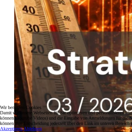
Wir benutzen Cookies
Damit wir unsere Webseiten für Sie optimieren und personalisieren 
können (Youtube Videos) und die Eingabe von Anmeldungen für die New
können Ihre Entscheidung jederzeit über den Link im unteren Bereich d
Akzeptieren
Ablehnen