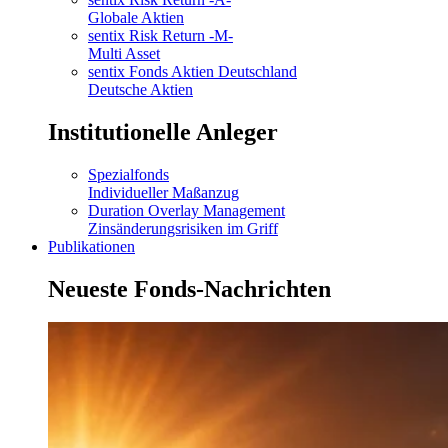
Globale Aktien
sentix Risk Return -M-
Multi Asset
sentix Fonds Aktien Deutschland
Deutsche Aktien
Institutionelle Anleger
Spezialfonds
Individueller Maßanzug
Duration Overlay Management
Zinsänderungsrisiken im Griff
Publikationen
Neueste Fonds-Nachrichten