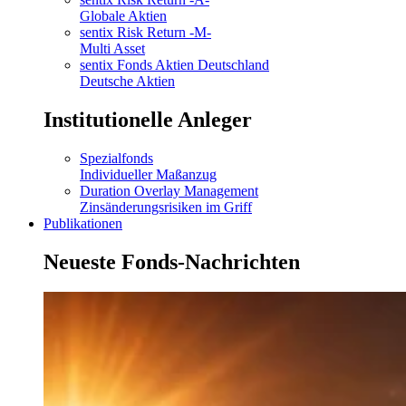
Globale Aktien
sentix Risk Return -M-
Multi Asset
sentix Fonds Aktien Deutschland
Deutsche Aktien
Institutionelle Anleger
Spezialfonds
Individueller Maßanzug
Duration Overlay Management
Zinsänderungsrisiken im Griff
Publikationen
Neueste Fonds-Nachrichten